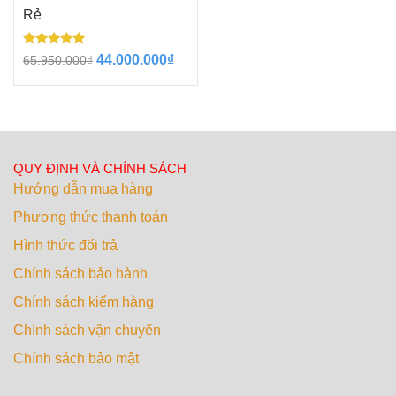
Rẻ
Được xếp
Giá
Giá
44.000.000
₫
65.950.000
₫
hạng
gốc
hiện
5.00
5 sao
là:
tại
65.950.000₫.
là:
44.000.000₫.
QUY ĐỊNH VÀ CHÍNH SÁCH
Hướng dẫn mua hàng
Phương thức thanh toán
Hình thức đổi trả
Chính sách bảo hành
Chính sách kiểm hàng
Chính sách vận chuyển
Chính sách bảo mật