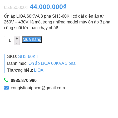
5.0
1
trên 5
Giá
Giá
44.000.000
₫
65.950.000
₫
dựa trên
đánh giá
gốc
hiện
Ổn áp LiOA 60KVA 3 pha SH3-60KII có dải điện áp từ
là:
tại
260V – 430V, là một trong những model máy ổn áp 3 pha
công suất lớn bán chạy nhất!
65.950.000₫.
là:
Ổn
44.000.000₫.
Mua hàng
Áp
LiOA
60KVA
SKU:
SH3-60KII
3
Danh mục:
Ổn áp LiOA 60KVA 3 pha
Pha
Thương hiệu:
LiOA
SH3-
60KII
0985.870.990
Dải
congtylioatphcm@gmail.com
260V
Giá
Rẻ
số
lượng