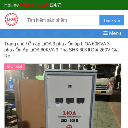
0985.870.990
Hotline
(24/7)
Tìm kiếm
Menu
Trang chủ
/
Ổn áp LiOA 3 pha
/
Ổn áp LiOA 60KVA 3
pha
/ Ổn Áp LiOA 60KVA 3 Pha SH3-60KII Dải 260V Giá
Rẻ
Giảm giá!