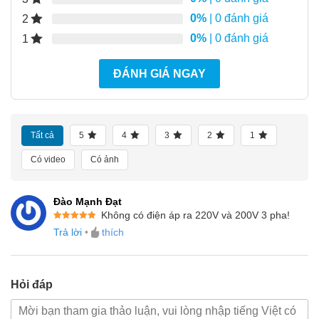
0%
| 0 đánh giá
2
0%
| 0 đánh giá
1
ĐÁNH GIÁ NGAY
Tất cả
5
4
3
2
1
Có video
Có ảnh
Đào Mạnh Đạt
Không có điện áp ra 220V và 200V 3 pha!
Được xếp
Trả lời
•
thích
hạng
5
5
sao
Hỏi đáp