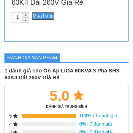
60KII Dải 260V Giá Rẻ
Ổn
Mua hàng
Áp
LiOA
60KVA
3
Pha
SH3-
ĐÁNH GIÁ SẢN PHẨM
60KII
Dải
1 đánh giá cho
Ổn Áp LiOA 60KVA 3 Pha SH3-
260V
60KII Dải 260V Giá Rẻ
Giá
Rẻ
số
5.0
lượng
ĐÁNH GIÁ TRUNG BÌNH
100%
| 1 đánh giá
5
0%
| 0 đánh giá
4
0%
| 0 đánh giá
3