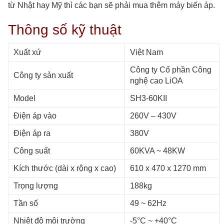
từ Nhật hay Mỹ thì các bạn sẽ phải mua thêm máy biến áp.
Thông số kỹ thuật
Xuất xứ
Việt Nam
Công ty Cổ phần Công
Công ty sản xuất
nghệ cao LiOA
Model
SH3-60KII
Điện áp vào
260V – 430V
Điện áp ra
380V
Công suất
60KVA ~ 48KW
Kích thước (dài x rộng x cao)
610 x 470 x 1270
mm
Trọng lượng
188kg
Tần số
49 ~ 62Hz
Nhiệt độ môi trường
-5°C ~ +40°C