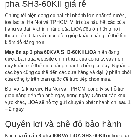
pha SH3-60KII giá rẻ
Chúng tôi hiện đang có hai chi nhánh lớn nhất cả nước,
tọa lạc tại Hà Nội và TPHCM. Vị trí của hầu hết các cửa
hàng và đại lý chính hãng của LiOA đều ở những nơi
thuận tiện đi lại với mục đích giúp khách hàng có thể tìm
kiếm dễ dàng hơn.
Máy ổn áp 3 pha 60KVA SH3-60KII LiOA
hiện đang
được bán qua website chính thức của công ty, vậy nên
quý khách có thể mua hàng nhanh chóng tại đây. Ngoài ra,
các bạn cũng có thể đến các cửa hàng và đại lý phân phối
của công ty trên toàn quốc để trực tiếp chọn mua.
Đối với 2 khu vực Hà Nội và TPHCM, công ty sẽ hỗ trợ
giao hàng đến tận nhà ngay trong ngày. Còn tại các khu
vực khác, LiOA sẽ hỗ trợ gửi chuyển phát nhanh chỉ sau 1
– 2 ngày.
Quyền lợi và chế độ bảo hành
Khi mua
ổn áp 3 pha 60KVA LiOA SH3-60KII
online
qua