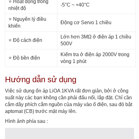
⭐️ Hoạt động trong
-5°C ~ +40°C
nhiệt độ
⭐️ Nguyên lý điều
Động cơ Servo 1 chiều
khiển
Lớn hơn 3MΩ ở điện áp 1 chiều
⭐️ Độ cách điện
500V
Kiểm tra ở điện áp 2000V trong
⭐️ Độ bền điện
vòng 1 phút
Hướng dẫn sử dụng
Việc sử dụng ổn áp LiOA 1KVA rất đơn giản, bởi ở công
suất này các bạn không cần phải đấu nối, lắp đặt. Chỉ cần
cắm dây phích cắm nguồn của máy vào ổ điện, sau đó bật
aptomat (CB) trước mặt máy lên.
Hình ảnh phía sau :