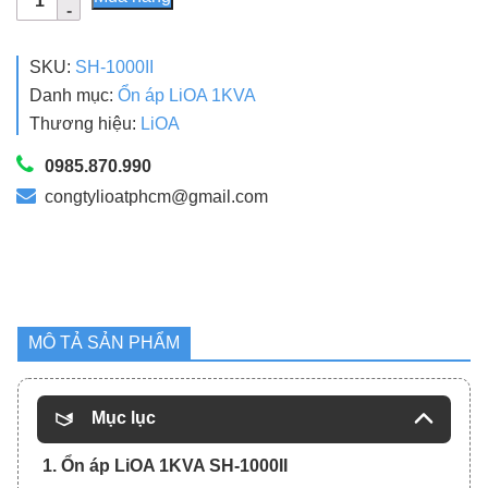
Áp
LiOA
1KVA
SKU:
SH-1000II
SH-
Danh mục:
Ổn áp LiOA 1KVA
1000II
Thương hiệu:
LiOA
Dải
130V
0985.870.990
Chính
congtylioatphcm@gmail.com
Hãng
Giá
Gốc
số
lượng
MÔ TẢ SẢN PHẨM
Mục lục
1. Ổn áp LiOA 1KVA SH-1000II