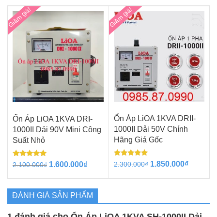
Chính
Giảm giá!
Giảm giá!
Hãng
Giá
Gốc
số
lượng
Ổn Áp LiOA 1KVA DRII-
Ổn Áp LiOA 1KVA DRI-
1000II Dải 50V Chính
1000II Dải 90V Mini Công
Hãng Giá Gốc
Suất Nhỏ
Được xếp
Được xếp
Giá
Giá
Giá
Giá
1.850.000
₫
1.600.000
₫
2.300.000
₫
2.100.000
₫
hạng
hạng
gốc
hiện
gốc
hiện
5.00
5.00
5 sao
5 sao
là:
tại
là:
tại
2.300.000₫.
là:
2.100.000₫.
là:
ĐÁNH GIÁ SẢN PHẨM
1.850.0
1.600.000₫.
1 đánh giá cho
Ổn Áp LiOA 1KVA SH-1000II Dải