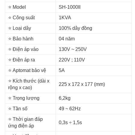
⭐️ Model
SH-1000II
⭐️ Công suất
1KVA
⭐️ Loại dây
100% dây đồng
⭐️ Bảo hành
04 năm
⭐️ Điện áp vào
130V ~ 250V
⭐️ Điện áp ra
220V ; 110V
⭐️ Aptomat bảo vệ
5A
⭐️ Kích thước (dài x
225 x 172 x 177 (mm)
rộng x cao)
⭐️ Trọng lượng
6,2kg
⭐️ Tần số
49 ~ 62Hz
⭐️ Thời gian đáp
0,3s ÷ 1,5s
ứng điện áp