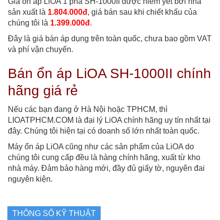
Giá ổn áp LiOA 1 pha SH-1000II được niêm yết bởi nhà
sản xuất là
1.804.000đ
, giá bán sau khi chiết khấu của
chúng tôi là
1.399.000đ
.
Đây là giá bán áp dụng trên toàn quốc, chưa bao gồm VAT
và phí vận chuyển.
Bán ổn áp LiOA SH-1000II chính
hãng giá rẻ
Nếu các bạn đang ở Hà Nội hoặc TPHCM, thì
LIOATPHCM.COM là đại lý LiOA chính hãng uy tín nhất tại
đây. Chúng tôi hiện tại có doanh số lớn nhất toàn quốc.
Máy ổn áp LiOA cũng như các sản phẩm của LiOA do
chúng tôi cung cấp đều là hàng chính hãng, xuất từ kho
nhà máy. Đảm bảo hàng mới, đầy đủ giấy tờ, nguyên đai
nguyên kiện.
THÔNG SỐ KỸ THUẬT