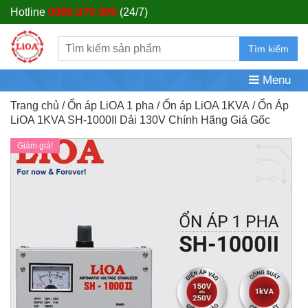
0985.870.990
Hotline
(24/7)
Tìm kiếm
Menu
Trang chủ
/
Ổn áp LiOA 1 pha
/
Ổn áp LiOA 1KVA
/ Ổn Áp
LiOA 1KVA SH-1000II Dải 130V Chính Hãng Giá Gốc
Giảm giá!