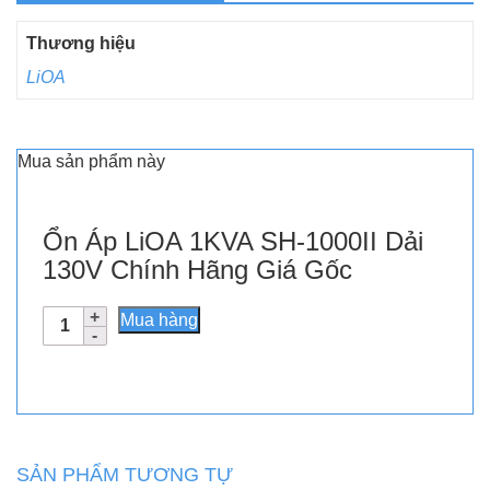
Thương hiệu
LiOA
Mua sản phẩm này
Ổn Áp LiOA 1KVA SH-1000II Dải
130V Chính Hãng Giá Gốc
Ổn
Mua hàng
Áp
LiOA
1KVA
SH-
1000II
Dải
SẢN PHẨM TƯƠNG TỰ
130V