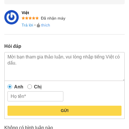
Việt
Đã nhận máy
Được xếp
Trả lời
•
thích
hạng
5
5
sao
Hỏi đáp
Anh
Chị
GỬI
Không có bình luận nào