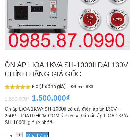
ỔN ÁP LIOA 1KVA SH-1000II DẢI 130V
CHÍNH HÃNG GIÁ GỐC
(
1
đánh giá)
Đã bán
633
5.0
5.0
1
trên 5
Giá
Giá
1.500.000
₫
1.850.000
₫
dựa trên
đánh giá
gốc
hiện
Ổn áp LiOA 1KVA SH-1000II có dải điện áp từ 130V –
là:
tại
250V. LIOATPHCM.COM là đơn vị bán ổn áp LiOA 1KVA
SH-1000II giá rẻ nhất!
1.850.000₫.
là:
Ổn
1.500.000₫.
Mua hàng