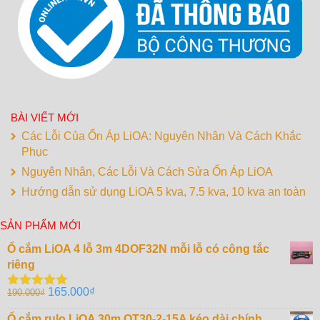
BÀI VIẾT MỚI
Các Lỗi Của Ổn Áp LiOA: Nguyên Nhân Và Cách Khắc
Phục
Nguyên Nhân, Các Lỗi Và Cách Sửa Ổn Áp LiOA
Hướng dẫn sử dụng LiOA 5 kva, 7.5 kva, 10 kva an toàn
SẢN PHẨM MỚI
Ổ cắm LiOA 4 lỗ 3m 4DOF32N mỗi lỗ có công tắc
riêng
Giá
Giá
165.000
₫
190.000
₫
Được xếp
gốc
hiện
hạng
5.00
5
sao
Ổ cắm rulo LiOA 30m QT30-2-15A kéo dài chính