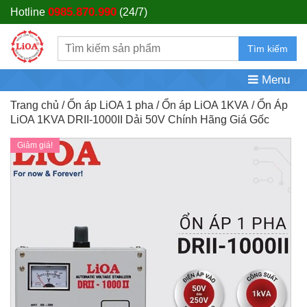
0985.870.990
Hotline
(24/7)
Tìm kiếm
Menu
Trang chủ
/
Ổn áp LiOA 1 pha
/
Ổn áp LiOA 1KVA
/ Ổn Áp
LiOA 1KVA DRII-1000II Dải 50V Chính Hãng Giá Gốc
Giảm giá!