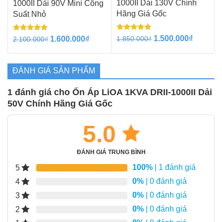
1000II Dải 130V Chính
1000II Dải 90V Mini Công
Hãng Giá Gốc
Suất Nhỏ
Được xếp
Được xếp
Giá
Giá
Giá
Giá
1.500.000
₫
1.600.000
₫
1.850.000
₫
2.100.000
₫
hạng
hạng
gốc
hiện
gốc
hiện
5.00
5.00
5 sao
5 sao
là:
tại
là:
tại
1.850.000₫.
là:
2.100.000₫.
là:
ĐÁNH GIÁ SẢN PHẨM
1.500.0
1.600.000₫.
1 đánh giá cho
Ổn Áp LiOA 1KVA DRII-1000II Dải
50V Chính Hãng Giá Gốc
5.0
ĐÁNH GIÁ TRUNG BÌNH
100%
| 1 đánh giá
5
0%
| 0 đánh giá
4
0%
| 0 đánh giá
3
0%
| 0 đánh giá
2