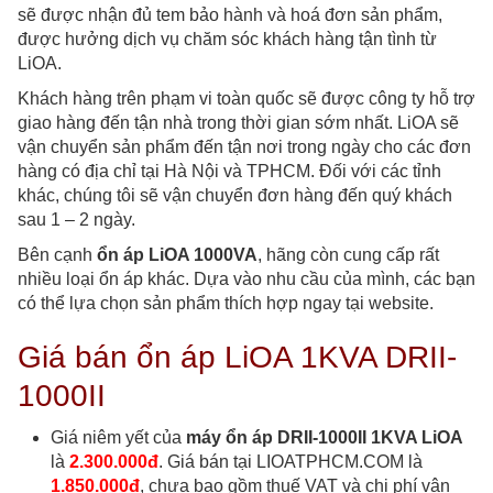
sẽ được nhận đủ tem bảo hành và hoá đơn sản phẩm,
được hưởng dịch vụ chăm sóc khách hàng tận tình từ
LiOA.
Khách hàng trên phạm vi toàn quốc sẽ được công ty hỗ trợ
giao hàng đến tận nhà trong thời gian sớm nhất. LiOA sẽ
vận chuyển sản phẩm đến tận nơi trong ngày cho các đơn
hàng có địa chỉ tại Hà Nội và TPHCM. Đối với các tỉnh
khác, chúng tôi sẽ vận chuyển đơn hàng đến quý khách
sau 1 – 2 ngày.
Bên cạnh
ổn áp LiOA 1000VA
, hãng còn cung cấp rất
nhiều loại ổn áp khác. Dựa vào nhu cầu của mình, các bạn
có thể lựa chọn sản phẩm thích hợp ngay tại website.
Giá bán ổn áp LiOA 1KVA DRII-
1000II
Giá niêm yết của
máy ổn áp DRII-1000II 1KVA LiOA
là
2.300
.0
00đ
.
Giá bán tại LIOATPHCM.COM là
1.850.000đ
, chưa bao gồm thuế VAT và chi phí vận