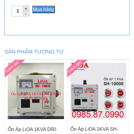
Ổn
Mua hàng
Áp
LiOA
1KVA
DRII-
1000II
Dải
SẢN PHẨM TƯƠNG TỰ
50V
Chính
Giảm giá!
Giảm giá!
Hãng
Giá
Gốc
số
lượng
Ổn Áp LiOA 1KVA SH-
Ổn Áp LiOA 1KVA DRI-