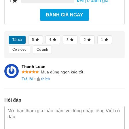
0%
| 0 đánh giá
1
ĐÁNH GIÁ NGAY
Tất cả
5
4
3
2
1
Có video
Có ảnh
Thanh Loan
Mua dùng ngon kéo tốt
Được xếp
Trả lời
•
thích
hạng
5
5
sao
Hỏi đáp