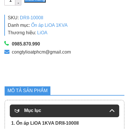
Áp
LiOA
1KVA
SKU:
DRII-1000II
DRII-
Danh mục:
Ổn áp LiOA 1KVA
1000II
Thương hiệu:
LiOA
Dải
50V
0985.870.990
Chính
congtylioatphcm@gmail.com
Hãng
Giá
Gốc
số
lượng
MÔ TẢ SẢN PHẨM
Mục lục
1. Ổn áp LiOA 1KVA DRII-1000II