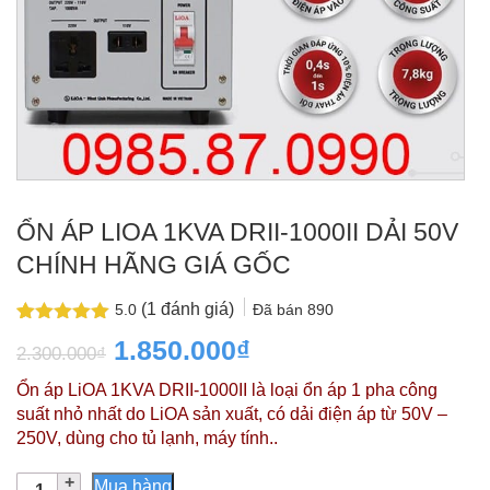
ỔN ÁP LIOA 1KVA DRII-1000II DẢI 50V
CHÍNH HÃNG GIÁ GỐC
(
1
đánh giá)
Đã bán
890
5.0
5.0
1
trên 5
Giá
Giá
1.850.000
₫
2.300.000
₫
dựa trên
đánh giá
gốc
hiện
Ổn áp LiOA 1KVA DRII-1000II là loại ổn áp 1 pha công
là:
tại
suất nhỏ nhất do LiOA sản xuất, có dải điện áp từ 50V –
250V, dùng cho tủ lạnh, máy tính..
2.300.000₫.
là:
Ổn
1.850.000₫.
Mua hàng