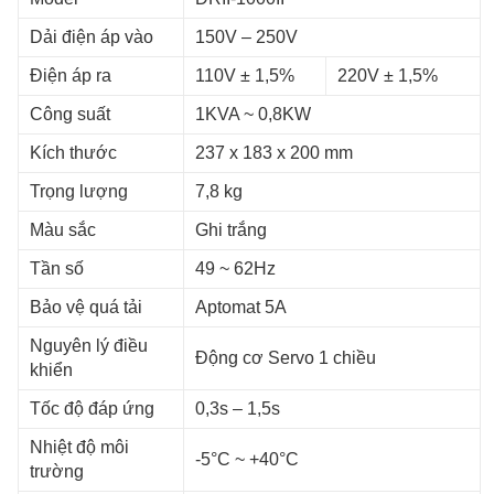
Dải điện áp vào
150V – 250V
Điện áp ra
110V ± 1,5%
220V ± 1,5%
Công suất
1KVA ~ 0,8KW
Kích thước
237 x 183 x 200 mm
Trọng lượng
7,8 kg
Màu sắc
Ghi trắng
Tần số
49 ~ 62Hz
Bảo vệ quá tải
Aptomat 5A
Nguyên lý điều
Động cơ Servo 1 chiều
khiển
Tốc độ đáp ứng
0,3s – 1,5s
Nhiệt độ môi
-5°C ~ +40°C
trường