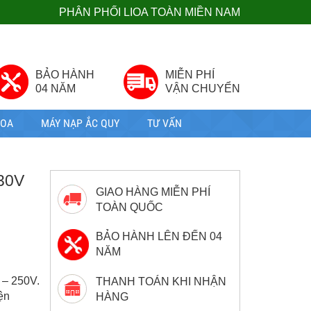
PHÂN PHỐI LIOA TOÀN MIỀN NAM
BẢO HÀNH
MIỄN PHÍ
04 NĂM
VẬN CHUYỂN
IOA
MÁY NẠP ẮC QUY
TƯ VẤN
30V
GIAO HÀNG MIỄN PHÍ
TOÀN QUỐC
BẢO HÀNH LÊN ĐẾN 04
NĂM
 – 250V.
THANH TOÁN KHI NHẬN
ện
HÀNG