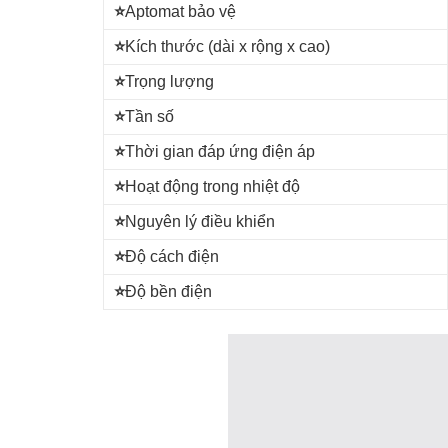
⭐
Aptomat bảo vệ
⭐
Kích thước (dài x rộng x cao)
⭐
Trọng lượng
⭐
Tần số
⭐
Thời gian đáp ứng điện áp
⭐
Hoạt động trong nhiệt độ
⭐
Nguyên lý điều khiển
⭐
Độ cách điện
⭐
Độ bền điện