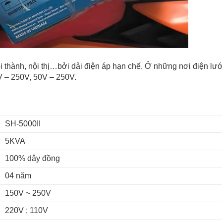
i thành, nội thị…bởi dải điện áp hạn chế. Ở những nơi điện lư
V – 250V, 50V – 250V.
SH-5000II
5KVA
100% dây đồng
04 năm
150V ~ 250V
220V ; 110V