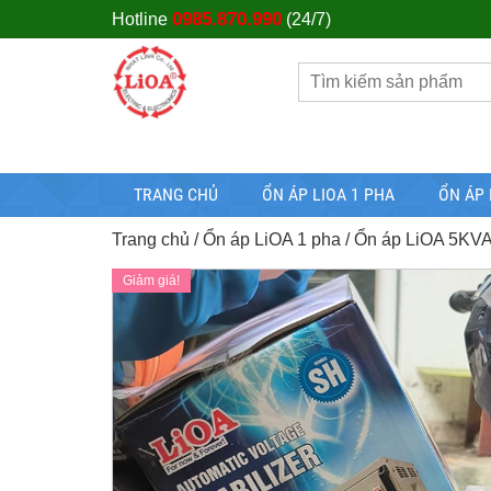
0985.870.990
Hotline
(24/7)
TRANG CHỦ
ỔN ÁP LIOA 1 PHA
ỔN ÁP 
Trang chủ
/
Ổn áp LiOA 1 pha
/
Ổn áp LiOA 5KV
Giảm giá!