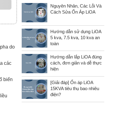
Nguyên Nhân, Các Lỗi Và
Cách Sửa Ổn Áp LiOA
Hướng dẫn sử dụng LiOA
5 kva, 7.5 kva, 10 kva an
toàn
 pha do
Hướng dẫn lắp LiOA đúng
cách, đơn giản và dễ thực
ủa các
hiện
ổ biến
[Giải đáp] Ổn áp LiOA
15KVA tiêu thụ bao nhiêu
điện?
điều