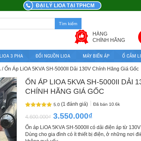
ĐẠI LÝ LIOA TẠI TPHCM
Tìm kiếm
HÀNG
CHÍNH HÃNG
LIOA 3 PHA
ĐỔI NGUỒN LIOA
MÁY BIẾN ÁP
Ổ CẮM L
A
/ Ổn Áp LiOA 5KVA SH-5000II Dải 130V Chính Hãng Giá Gốc
ỔN ÁP LIOA 5KVA SH-5000II DẢI 1
CHÍNH HÃNG GIÁ GỐC
(
1
đánh giá)
Đã bán
10.6k
5.0
5.0
1
trên 5
Giá
Giá
3.550.000
₫
4.600.000
₫
dựa trên
đánh giá
gốc
hiện
Ổn áp LiOA 5KVA SH-5000II có dải điện áp từ 130V
là:
tại
Dùng cho gia đình có ít thiết bị điện, ở những nơi đi