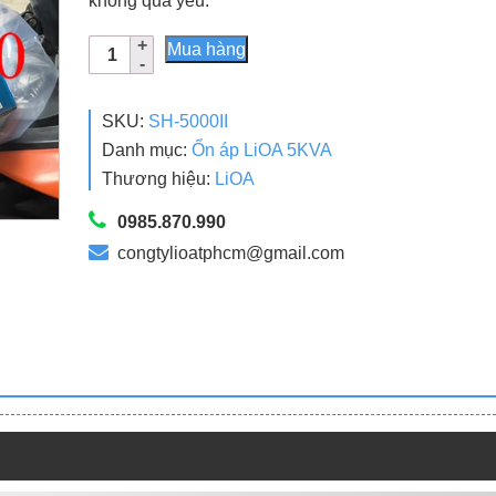
không quá yếu.
4.600.000₫.
là:
Ổn
3.550.000₫.
Mua hàng
Áp
LiOA
5KVA
SKU:
SH-5000II
SH-
Danh mục:
Ổn áp LiOA 5KVA
5000II
Thương hiệu:
LiOA
Dải
130V
0985.870.990
Chính
congtylioatphcm@gmail.com
Hãng
Giá
Gốc
số
lượng