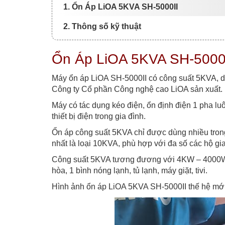
1. Ổn Áp LiOA 5KVA SH-5000II
2. Thông số kỹ thuật
Ổn Áp LiOA 5KVA SH-5000
Máy ổn áp LiOA SH-5000II có công suất 5KVA, d
Công ty Cổ phần Công nghệ cao LiOA sản xuất.
Máy có tác dụng kéo điện, ổn định điện 1 pha l
thiết bị điện trong gia đình.
Ổn áp công suất 5KVA chỉ được dùng nhiều tron
nhất là loại 10KVA, phù hợp với đa số các hộ gia
Công suất 5KVA tương đương với 4KW – 4000W, th
hòa, 1 bình nóng lạnh, tủ lạnh, máy giặt, tivi.
Hình ảnh ổn áp LiOA 5KVA SH-5000II thế hệ mới