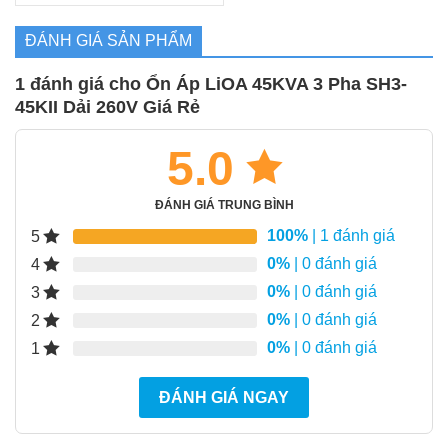
từ
35.999.000₫
ĐÁNH GIÁ SẢN PHẨM
đến
59.466.000₫
1 đánh giá cho
Ổn Áp LiOA 45KVA 3 Pha SH3-
45KII Dải 260V Giá Rẻ
5.0
ĐÁNH GIÁ TRUNG BÌNH
100%
| 1 đánh giá
5
0%
| 0 đánh giá
4
0%
| 0 đánh giá
3
0%
| 0 đánh giá
2
0%
| 0 đánh giá
1
ĐÁNH GIÁ NGAY