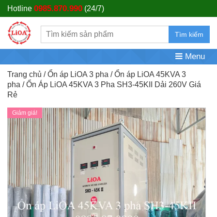
0985.870.990
Hotline
(24/7)
Tìm kiếm
Menu
Trang chủ
/
Ổn áp LiOA 3 pha
/
Ổn áp LiOA 45KVA 3
pha
/ Ổn Áp LiOA 45KVA 3 Pha SH3-45KII Dải 260V Giá
Rẻ
Giảm giá!