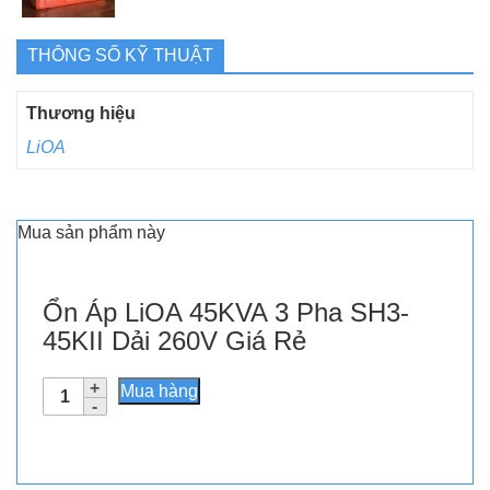
THÔNG SỐ KỸ THUẬT
Thương hiệu
LiOA
Mua sản phẩm này
Ổn Áp LiOA 45KVA 3 Pha SH3-
45KII Dải 260V Giá Rẻ
Ổn
Mua hàng
Áp
LiOA
45KVA
3