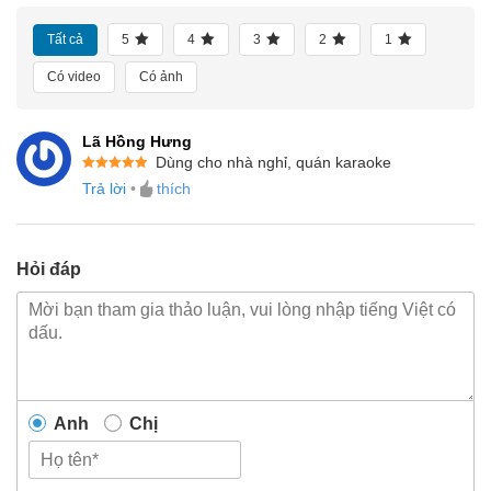
Tất cả
5
4
3
2
1
Có video
Có ảnh
Lã Hồng Hưng
Dùng cho nhà nghỉ, quán karaoke
Được xếp
Trả lời
•
thích
hạng
5
5
sao
Hỏi đáp
Anh
Chị