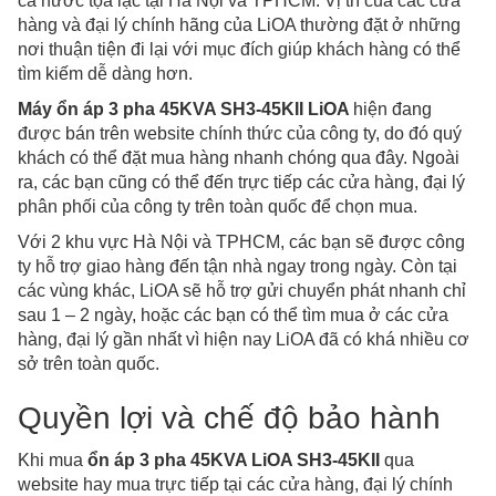
cả nước tọa lạc tại Hà Nội và TPHCM. Vị trí của các cửa
hàng và đại lý chính hãng của LiOA thường đặt ở những
nơi thuận tiện đi lại với mục đích giúp khách hàng có thể
tìm kiếm dễ dàng hơn.
Máy ổn áp 3 pha 45KVA SH3-45KII LiOA
hiện đang
được bán trên website chính thức của công ty, do đó quý
khách có thể đặt mua hàng nhanh chóng qua đây. Ngoài
ra, các bạn cũng có thể đến trực tiếp các cửa hàng, đại lý
phân phối của công ty trên toàn quốc để chọn mua.
Với 2 khu vực Hà Nội và TPHCM, các bạn sẽ được công
ty hỗ trợ giao hàng đến tận nhà ngay trong ngày. Còn tại
các vùng khác, LiOA sẽ hỗ trợ gửi chuyển phát nhanh chỉ
sau 1 – 2 ngày, hoặc các bạn có thể tìm mua ở các cửa
hàng, đại lý gần nhất vì hiện nay LiOA đã có khá nhiều cơ
sở trên toàn quốc.
Quyền lợi và chế độ bảo hành
Khi mua
ổn áp 3 pha 45KVA LiOA SH3-45KII
qua
website hay mua trực tiếp tại các cửa hàng, đại lý chính