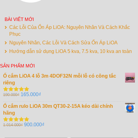
BÀI VIẾT MỚI
Các Lỗi Của Ổn Áp LiOA: Nguyên Nhân Và Cách Khắc
Phục
Nguyên Nhân, Các Lỗi Và Cách Sửa Ổn Áp LiOA
Hướng dẫn sử dụng LiOA 5 kva, 7.5 kva, 10 kva an toàn
SẢN PHẨM MỚI
Ổ cắm LiOA 4 lỗ 3m 4DOF32N mỗi lỗ có công tắc
riêng
Giá
Giá
165.000
₫
190.000
₫
Được xếp
gốc
hiện
hạng
5.00
5
sao
Ổ cắm rulo LiOA 30m QT30-2-15A kéo dài chính
là:
tại
hãng
190.000₫.
là:
165.000₫.
Giá
Giá
900.000
₫
1.014.000
₫
Được xếp
gốc
hiện
hạng
5.00
5
sao
là:
tại