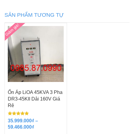
Pha
SH3-
SẢN PHẨM TƯƠNG TỰ
45KII
Dải
Giảm giá!
260V
Giá
Rẻ
số
lượng
Ổn Áp LiOA 45KVA 3 Pha
DR3-45KII Dải 160V Giá
Rẻ
Được xếp
35.999.000
₫
–
hạng
Khoảng
59.466.000
₫
5.00
5 sao
giá: