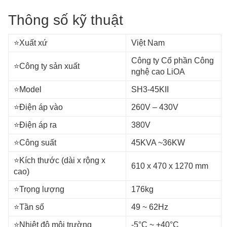
Thông số kỹ thuật
⭐️Xuất xứ
Việt Nam
Công ty Cổ phần Công
⭐️Công ty sản xuất
nghệ cao LiOA
⭐️Model
SH3-45KII
⭐️Điện áp vào
260V – 430V
⭐️Điện áp ra
380V
⭐️Công suất
45KVA ~36KW
⭐️Kích thước (dài x rộng x
610 x 470 x 1270
mm
cao)
⭐️Trọng lượng
176kg
⭐️Tần số
49 ~ 62Hz
⭐️Nhiệt độ môi trường
-5°C ~ +40°C