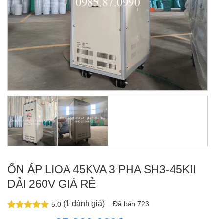
ỔN ÁP LIOA 45KVA 3 PHA SH3-45KII
DẢI 260V GIÁ RẺ
(
1
đánh giá)
Đã bán
723
5.0
5.0
1
trên 5