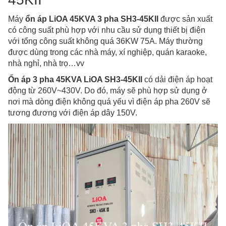
Máy
ổn áp LiOA 45KVA 3 pha SH3-45KII
được sản xuất
có công suất phù hợp với nhu cầu sử dụng thiết bị điện
với tổng công suất không quá 36KW 75A. Máy thường
được dùng trong các nhà máy, xí nghiệp, quán karaoke,
nhà nghỉ, nhà trọ…vv
Ổn áp 3 pha 45KVA LiOA SH3-45KII
có dải điện áp hoạt
động từ 260V~430V. Do đó, máy sẽ phù hợp sử dụng ở
nơi mà dòng điện không quá yếu vì điện áp pha 260V sẽ
tương đương với điện áp dây 150V.