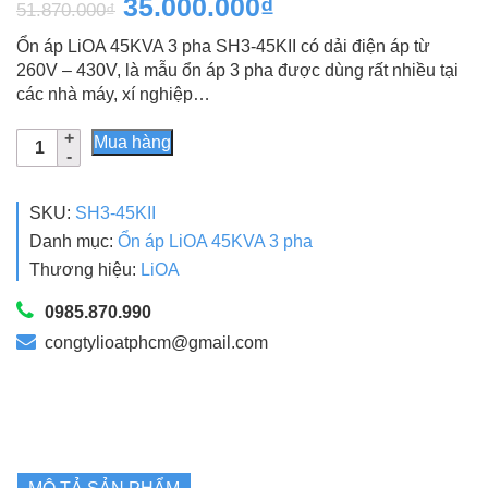
Giá
Giá
35.000.000
₫
51.870.000
₫
dựa trên
đánh giá
gốc
hiện
Ổn áp LiOA 45KVA 3 pha SH3-45KII có dải điện áp từ
là:
tại
260V – 430V, là mẫu ổn áp 3 pha được dùng rất nhiều tại
các nhà máy, xí nghiệp…
51.870.000₫.
là:
Ổn
35.000.000₫.
Mua hàng
Áp
LiOA
45KVA
SKU:
SH3-45KII
3
Danh mục:
Ổn áp LiOA 45KVA 3 pha
Pha
Thương hiệu:
LiOA
SH3-
45KII
0985.870.990
Dải
congtylioatphcm@gmail.com
260V
Giá
Rẻ
số
lượng