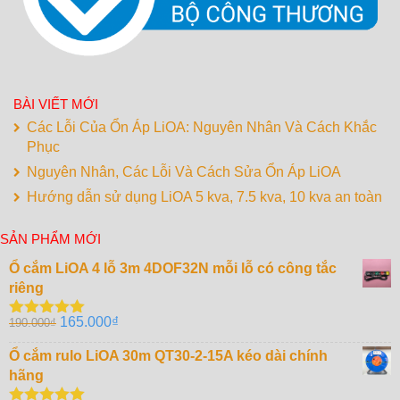
BÀI VIẾT MỚI
Các Lỗi Của Ổn Áp LiOA: Nguyên Nhân Và Cách Khắc
Phục
Nguyên Nhân, Các Lỗi Và Cách Sửa Ổn Áp LiOA
Hướng dẫn sử dụng LiOA 5 kva, 7.5 kva, 10 kva an toàn
SẢN PHẨM MỚI
Ổ cắm LiOA 4 lỗ 3m 4DOF32N mỗi lỗ có công tắc
riêng
Giá
Giá
165.000
₫
190.000
₫
Được xếp
gốc
hiện
hạng
5.00
5
sao
Ổ cắm rulo LiOA 30m QT30-2-15A kéo dài chính
là:
tại
hãng
190.000₫.
là:
165.000₫.