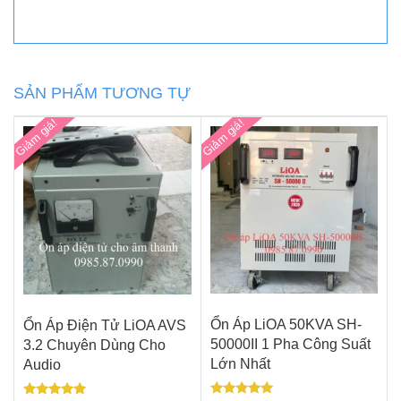
LiOA
25KVA
SH-
25000II
Chính
SẢN PHẨM TƯƠNG TỰ
Hãng
Thế
Giảm giá!
Giảm giá!
Hệ
Mới
số
lượng
Ổn Áp LiOA 50KVA SH-
Ổn Áp Điện Tử LiOA AVS
50000II 1 Pha Công Suất
3.2 Chuyên Dùng Cho
Lớn Nhất
Audio