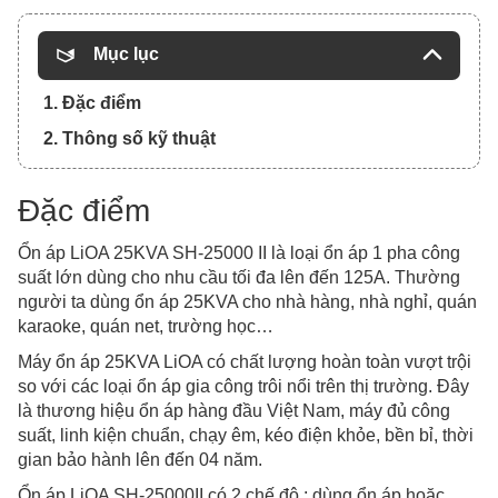
Mục lục
1. Đặc điểm
2. Thông số kỹ thuật
Đặc điểm
Ổn áp LiOA 25KVA SH-25000 II là loại ổn áp 1 pha công
suất lớn dùng cho nhu cầu tối đa lên đến 125A. Thường
người ta dùng ổn áp 25KVA cho nhà hàng, nhà nghỉ, quán
karaoke, quán net, trường học…
Máy ổn áp 25KVA LiOA có chất lượng hoàn toàn vượt trội
so với các loại ổn áp gia công trôi nổi trên thị trường. Đây
là thương hiệu ổn áp hàng đầu Việt Nam, máy đủ công
suất, linh kiện chuẩn, chạy êm, kéo điện khỏe, bền bỉ, thời
gian bảo hành lên đến 04 năm.
Ổn áp LiOA SH-25000II có 2 chế độ : dùng ổn áp hoặc