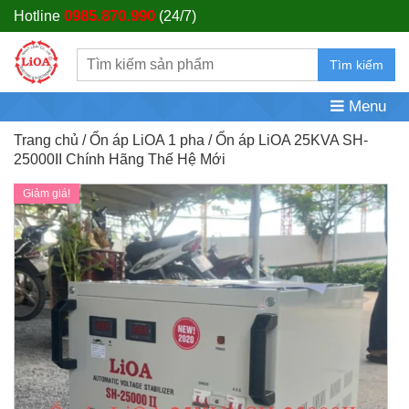
0985.870.990
Hotline
(24/7)
Tìm kiếm
Menu
Trang chủ
/
Ổn áp LiOA 1 pha
/ Ổn áp LiOA 25KVA SH-
25000II Chính Hãng Thế Hệ Mới
Giảm giá!