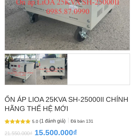
ỔN ÁP LIOA 25KVA SH-25000II CHÍNH
HÃNG THẾ HỆ MỚI
(
1
đánh giá)
Đã bán
131
5.0
5.0
1
trên 5
Giá
Giá
15.500.000
₫
21.550.000
₫
dựa trên