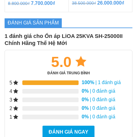
Được xếp
Được xếp
Giá
Giá
Giá
Giá
26.000.000
₫
7.700.000
₫
38.500.000
₫
8.800.000
₫
hạng
hạng
gốc
hiện
gốc
hiện
5.00
5.00
5 sao
5 sao
là:
tại
là:
tại
38.500.000₫.
là:
8.800.000₫.
là:
ĐÁNH GIÁ SẢN PHẨM
26.00
7.700.000₫.
1 đánh giá cho
Ổn áp LiOA 25KVA SH-25000II
Chính Hãng Thế Hệ Mới
5.0
ĐÁNH GIÁ TRUNG BÌNH
100%
| 1 đánh giá
5
0%
| 0 đánh giá
4
0%
| 0 đánh giá
3
0%
| 0 đánh giá
2
0%
| 0 đánh giá
1
ĐÁNH GIÁ NGAY