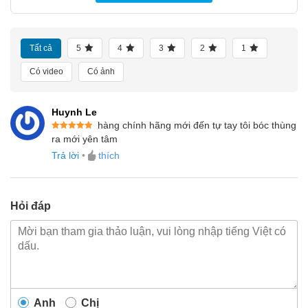
Tất cả
5
4
3
2
1
Có video
Có ảnh
Huynh Le
hàng chính hãng mới đến tự tay tôi bóc thùng
Được xếp
ra mới yên tâm
hạng
5
5
sao
Trả lời
•
thích
Hỏi đáp
Anh
Chị