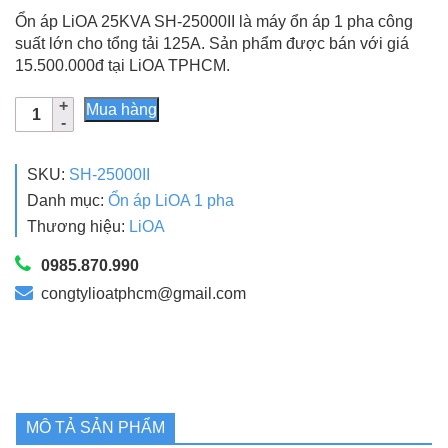
đánh giá
gốc
hiện
Ổn áp LiOA 25KVA SH-25000II là máy ổn áp 1 pha công
là:
tại
suất lớn cho tổng tải 125A. Sản phẩm được bán với giá
15.500.000đ tại LiOA TPHCM.
21.550.000₫.
là:
Ổn
15.500.000₫.
Mua hàng
áp
LiOA
25KVA
SKU:
SH-25000II
SH-
Danh mục:
Ổn áp LiOA 1 pha
25000II
Thương hiệu:
LiOA
Chính
Hãng
0985.870.990
Thế
congtylioatphcm@gmail.com
Hệ
Mới
số
lượng
MÔ TẢ SẢN PHẨM